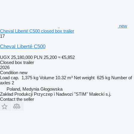
new
Cheval Liberté C500 closed box trailer
17
Cheval Liberté C500
UGX 25,180,000
PLN 25,200
≈ €5,852
Closed box trailer
2026
Condition
new
Load cap.
1,375 kg
Volume
10.32 m³
Net weight
625 kg
Number of
axles
2
Poland, Medynia Głogowska
Zakład Produkcji Przyczep i Nadwozi "STIM" Małecki s.j.
Contact the seller