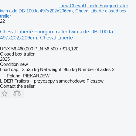
new Cheval Liberté Fourgon trailer
twin axle DB-100Ja 497x202x206cm, Cheval Liberte closed box
trailer
22
Cheval Liberté Fourgon trailer twin axle DB-100Ja
497x202x206cm, Cheval Liberte
UGX 56,460,000
PLN 56,500
≈ €13,120
Closed box trailer
2025
Condition
new
Load cap.
2,535 kg
Net weight
965 kg
Number of axles
2
Poland, PIEKARZEW
LIDER Trailers – przyczepy samochodowe Pleszew
Contact the seller