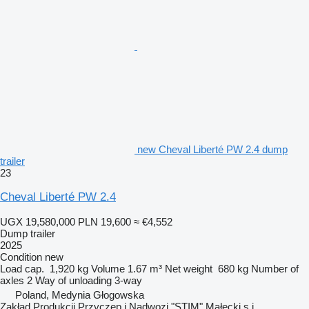
new Cheval Liberté PW 2.4 dump
trailer
23
Cheval Liberté PW 2.4
UGX 19,580,000
PLN 19,600
≈ €4,552
Dump trailer
2025
Condition
new
Load cap.
1,920 kg
Volume
1.67 m³
Net weight
680 kg
Number of
axles
2
Way of unloading
3-way
Poland, Medynia Głogowska
Zakład Produkcji Przyczep i Nadwozi "STIM" Małecki s.j.