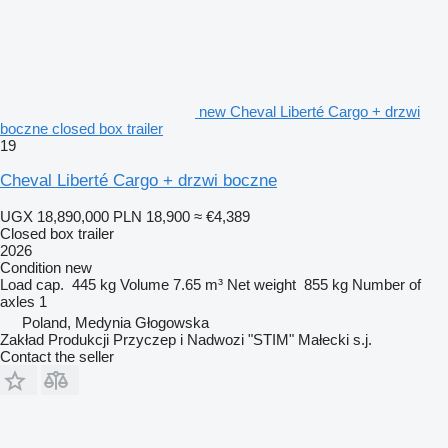
new Cheval Liberté Cargo + drzwi
boczne closed box trailer
19
Cheval Liberté Cargo + drzwi boczne
UGX 18,890,000
PLN 18,900
≈ €4,389
Closed box trailer
2026
Condition
new
Load cap.
445 kg
Volume
7.65 m³
Net weight
855 kg
Number of
axles
1
Poland, Medynia Głogowska
Zakład Produkcji Przyczep i Nadwozi "STIM" Małecki s.j.
Contact the seller