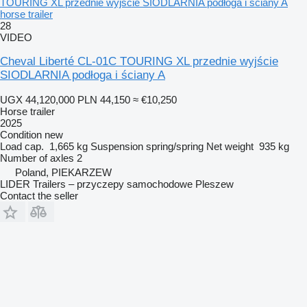
TOURING XL przednie wyjście SIODLARNIA podłoga i ściany A
horse trailer
28
VIDEO
Cheval Liberté CL-01C TOURING XL przednie wyjście
SIODLARNIA podłoga i ściany A
UGX 44,120,000
PLN 44,150
≈ €10,250
Horse trailer
2025
Condition
new
Load cap.
1,665 kg
Suspension
spring/spring
Net weight
935 kg
Number of axles
2
Poland, PIEKARZEW
LIDER Trailers – przyczepy samochodowe Pleszew
Contact the seller