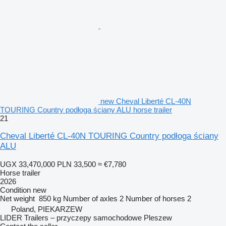
new Cheval Liberté CL-40N
TOURING Country podłoga ściany ALU horse trailer
21
Cheval Liberté CL-40N TOURING Country podłoga ściany
ALU
UGX 33,470,000
PLN 33,500
≈ €7,780
Horse trailer
2026
Condition
new
Net weight
850 kg
Number of axles
2
Number of horses
2
Poland, PIEKARZEW
LIDER Trailers – przyczepy samochodowe Pleszew