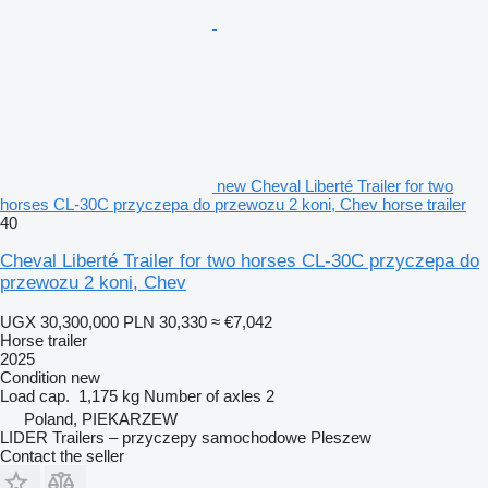
new Cheval Liberté Trailer for two
horses CL-30C przyczepa do przewozu 2 koni, Chev horse trailer
40
Cheval Liberté Trailer for two horses CL-30C przyczepa do
przewozu 2 koni, Chev
UGX 30,300,000
PLN 30,330
≈ €7,042
Horse trailer
2025
Condition
new
Load cap.
1,175 kg
Number of axles
2
Poland, PIEKARZEW
LIDER Trailers – przyczepy samochodowe Pleszew
Contact the seller