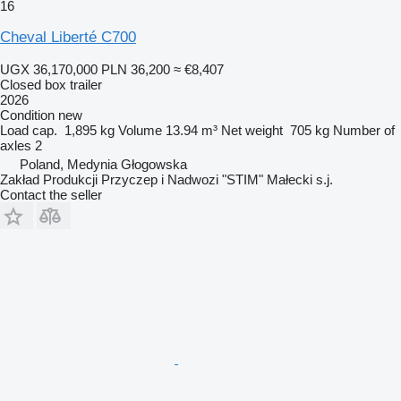
16
Cheval Liberté C700
UGX 36,170,000
PLN 36,200
≈ €8,407
Closed box trailer
2026
Condition
new
Load cap.
1,895 kg
Volume
13.94 m³
Net weight
705 kg
Number of
axles
2
Poland, Medynia Głogowska
Zakład Produkcji Przyczep i Nadwozi "STIM" Małecki s.j.
Contact the seller