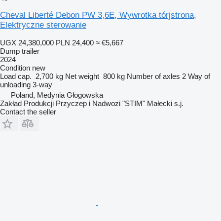
Cheval Liberté Debon PW 3,6E, Wywrotka tórjstrona,
Elektryczne sterowanie
UGX 24,380,000
PLN 24,400
≈ €5,667
Dump trailer
2024
Condition
new
Load cap.
2,700 kg
Net weight
800 kg
Number of axles
2
Way of
unloading
3-way
Poland, Medynia Głogowska
Zakład Produkcji Przyczep i Nadwozi "STIM" Małecki s.j.
Contact the seller