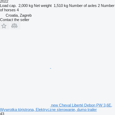
2022
Load cap.
2,000 kg
Net weight
1,510 kg
Number of axles
2
Number
of horses
4
Croatia, Zagreb
Contact the seller
new Cheval Liberté Debon PW 3,6E,
Wywrotka tórjstrona, Elektryczne sterowanie, dump trailer
43