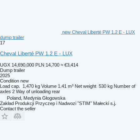
new Cheval Liberté PW 1.2 E - LUX
dump trailer
17
Cheval Liberté PW 1.2 E - LUX
UGX 14,690,000
PLN 14,700
≈ €3,414
Dump trailer
2025
Condition
new
Load cap.
1,470 kg
Volume
1.41 m³
Net weight
530 kg
Number of
axles
2
Way of unloading
rear
Poland, Medynia Głogowska
Zakład Produkcji Przyczep i Nadwozi "STIM" Małecki s.j.
Contact the seller