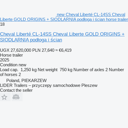
new Cheval Liberté CL-14SS Cheval
Liberte GOLD ORIGINS + SIODLARNIA podłoga i ścian horse trailer
18
Cheval Liberté CL-14SS Cheval Liberte GOLD ORIGINS +
SIODLARNIA podłoga i ścian
UGX 27,620,000
PLN 27,640
≈ €6,419
Horse trailer
2025
Condition
new
Load cap.
1,250 kg
Net weight
750 kg
Number of axles
2
Number
of horses
2
Poland, PIEKARZEW
LIDER Trailers – przyczepy samochodowe Pleszew
Contact the seller