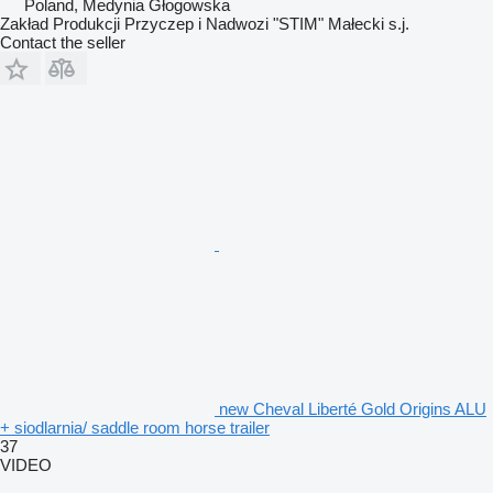
Poland, Medynia Głogowska
Zakład Produkcji Przyczep i Nadwozi "STIM" Małecki s.j.
Contact the seller
new Cheval Liberté Gold Origins ALU
+ siodlarnia/ saddle room horse trailer
37
VIDEO