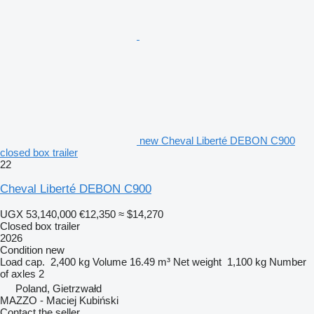
new Cheval Liberté DEBON C900
closed box trailer
22
Cheval Liberté DEBON C900
UGX 53,140,000
€12,350
≈ $14,270
Closed box trailer
2026
Condition
new
Load cap.
2,400 kg
Volume
16.49 m³
Net weight
1,100 kg
Number
of axles
2
Poland, Gietrzwałd
MAZZO - Maciej Kubiński
Contact the seller